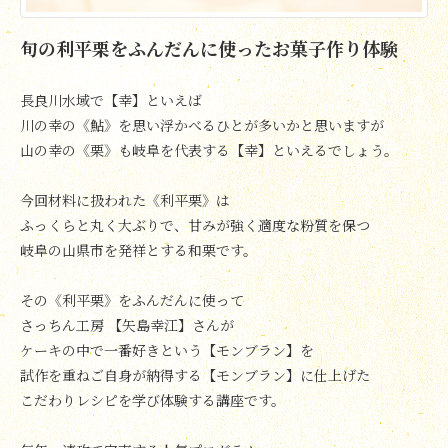
旬の利平栗をふんだんに使ったお菓子作り体験
長良川水域で【幸】といえば
川の幸の《鮎》を思い浮かべるひとが多いかと思いますが
山の幸の《栗》も岐阜を代表する【幸】といえるでしょう。
今回材料に扱われた《利平栗》は
ふっくらと丸く大ぶりで、甘みが強く適度な粉質を保つ
岐阜の山県市を発祥とする和栗です。
その《利平栗》をふんだんに使って
さっちん工房 【矢島幸江】さんが
ケーキの中で一番好きという【モンブラン】を
試作を重ねご自身が納得する【モンブラン】に仕上げた
こだわりレシピを学び体験する講座です。