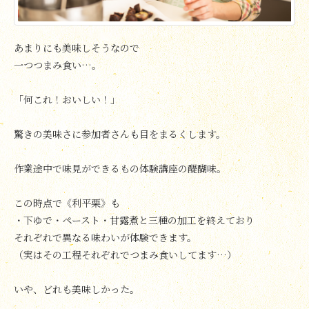
あまりにも美味しそうなので
一つつまみ食い…。
「何これ！おいしい！」
驚きの美味さに参加者さんも目をまるくします。
作業途中で味見ができるもの体験講座の醍醐味。
この時点で《利平栗》も
・下ゆで・ペースト・甘露煮と三種の加工を終えており
それぞれで異なる味わいが体験できます。
（実はその工程それぞれでつまみ食いしてます…）
いや、どれも美味しかった。