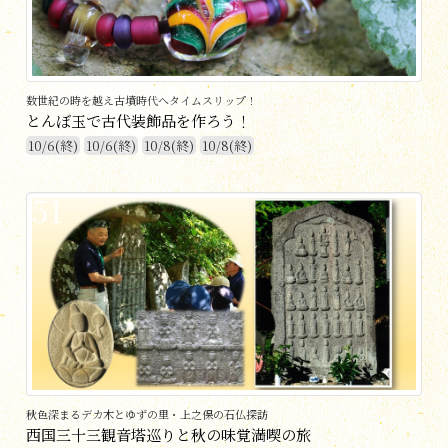
数世紀の時を越え古墳時代へタイムスリップ！
とんぼ玉で古代装飾品を作ろう！
10/6(終)
10/6(終)
10/8(終)
10/8(終)
51
秋色深まるデカ木とゆずの里・上之保の石仏探訪
西国三十三観音塔巡りと秋の味覚満喫の旅