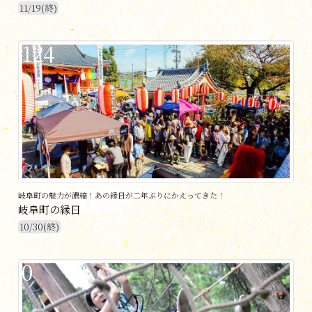
11/19(終)
124
岐阜町の魅力が濃縮！あの縁日が二年ぶりにかえってきた！
岐阜町の縁日
10/30(終)
0