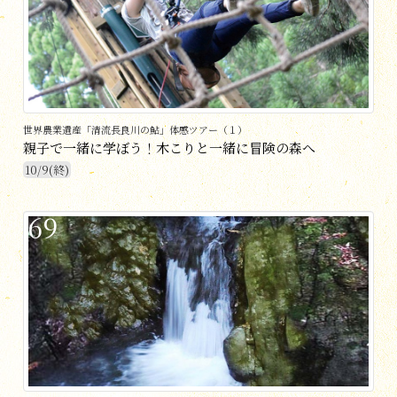
世界農業遺産「清流長良川の鮎」体感ツアー（１）
親子で一緒に学ぼう！木こりと一緒に冒険の森へ
10/9(終)
69