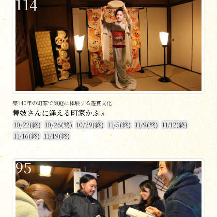
114
築140年の町家で気軽に体験する遊宴文化
舞妓さんに逢える町家かふぇ
10/22(終)
10/26(終)
10/29(終)
11/5(終)
11/9(終)
11/12(終)
11/16(終)
11/19(終)
95