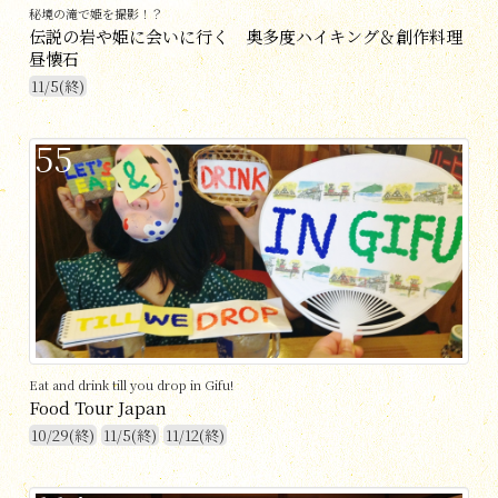
秘境の滝で姫を撮影！？
伝説の岩や姫に会いに行く 奥多度ハイキング＆創作料理
昼懐石
11/5(終)
55
Eat and drink till you drop in Gifu!
Food Tour Japan
10/29(終)
11/5(終)
11/12(終)