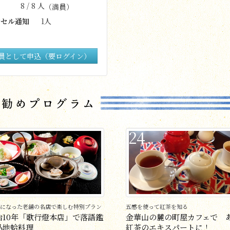
8 / 8 人
（満員）
セル通知
1人
員として申込（要ログイン）
24
になった老舗の名店で楽しむ特別プラン
五感を使って紅茶を知る
治10年「歌行燈本店」で落語鑑
金華山の麓の町屋カフェで 
品地蛤料理
紅茶のエキスパートに！