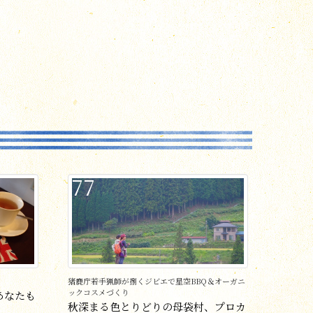
77
猪鹿庁若手猟師が捌くジビエで星空BBQ＆オーガニ
ックコスメづくり
あなたも
秋深まる色とりどりの母袋村、プロカ