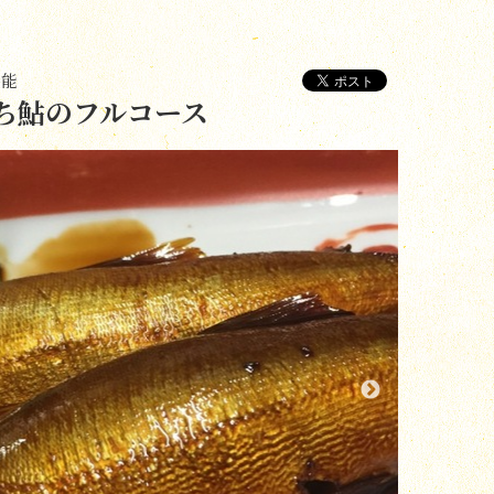
堪能
ち鮎のフルコース