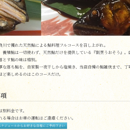
良川で獲れた天然鮎による鮎料理フルコースを召し上がれ。
、養殖鮎は一切使わず、天然鮎だけを提供している『割烹うおそう』。
落とす鮎の味は格別。
厚な落ち鮎を、自家製一夜干しから塩焼き、当店自慢の鮎雑炊まで、丁
ほど楽しめるのはこのコースだけ。
事項
は別料金です。
れる場合はお車の運転はご遠慮ください。
スケジュールからお好きな日程にご予約下さい