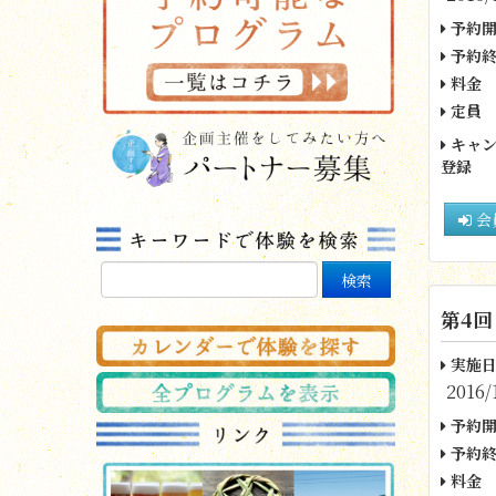
予約開
予約終
料金
定員
キャン
登録
会
第4回
実施日
2016/
予約開
予約終
料金