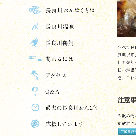
すべて長
創業以来
目で競り
旨みが濃
を、これ
注意
※飲み物
※飲酒さ
下記実施