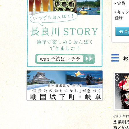
定員
キャン
登録
会
3
小説の舞台
創業明
賞と絶