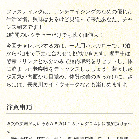
ファスティングは、アンチエイジングのための優れた
生活習慣。興味はあるけど見送って来たあなた、チャ
ンス到来です！
2
時間のレクチャーだけでも聴く価値大！
今回チャレンジする方は、一人用バンガローで、
1
泊
から
3
泊まで予定に合わせて挑戦できます。
期間中は
酵素ドリンクと水分のみで
腸内環境をリセットし、体
に溜まった老廃物をデトックスしましょう。若々しさ
や元気が内面から目覚め、体質改善のきっかけに。さ
らには、長良川ガイドウォークなども楽しめますよ。
注意事項
※次の疾病が現にあられる方はこのプログラムには参加頂けませ
ん。