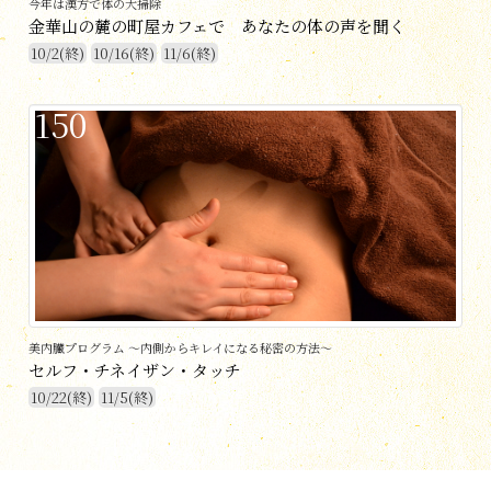
今年は漢方で体の大掃除
金華山の麓の町屋カフェで あなたの体の声を聞く
10/2(終)
10/16(終)
11/6(終)
150
美内臓プログラム ～内側からキレイになる秘密の方法～
セルフ・チネイザン・タッチ
10/22(終)
11/5(終)