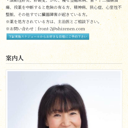
・活動性肝炎、肝硬変、がん、痩せ型糖尿病、胃・十二指腸潰
瘍、投薬を中断すると危険の有る方、精神病、狭心症、心室性不
整脈、その他すでに臓器障害が起きている方。
※薬を処方されている方は、主治医とご相談下さい。
※お問い合わせ：front-2@shizenen.com
下記実施スケジュールからお好きな日程にご予約下さい
案内人