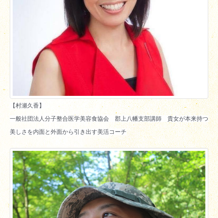
【村瀬久香】

一般社団法人分子整合医学美容食協会　郡上八幡支部講師　貴女が本来持つ
美しさを内面と外面から引き出す美活コーチ