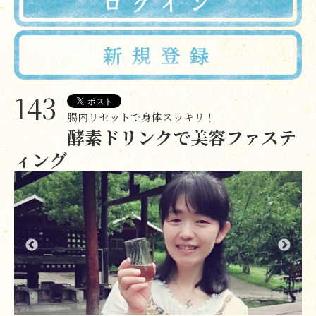
143
腸内リセットで身体スッキリ！
酵素ドリンクで美容ファステ
ィング