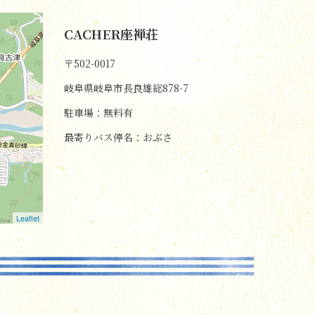
CACHER座禅荘
〒502-0017
岐阜県岐阜市長良雄総878-7
駐車場：無料有
最寄りバス停名：おぶさ
Leaflet