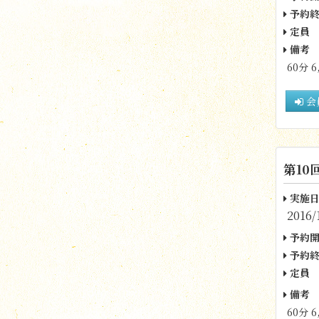
予約終
定員
備考
60分 6
会
第10
実施日
2016/
予約開
予約終
定員
備考
60分 6