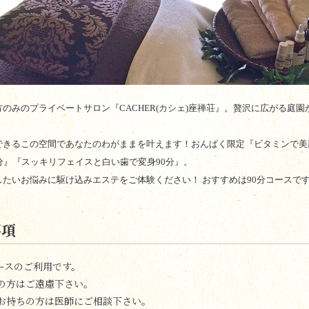
方のみのプライベートサロン『
CACHER(
カシェ
)
座禅荘』。贅沢に広がる庭園
できるこの空間であなたのわがままを叶えます！おんぱく限定『ビタミンで美肌
分』『スッキリフェイスと白い歯で変身90分』。
したいお悩みに駆け込みエステをご体験ください！ おすすめは90分コースです
事項
コースのご利用です。
の方はご遠慮下さい。
お持ちの方は医師にご相談下さい。