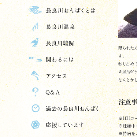
限られた
す。
独り占め
＆温活90
なんとか
注意
※1日1
※妊娠中
※持病を