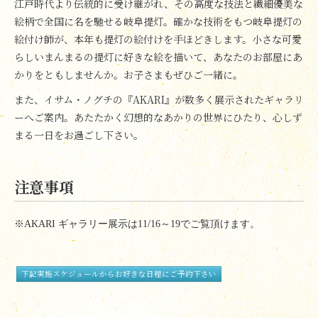
江戸時代より伝統的に受け継がれ、その高度な技法と繊細優美な
絵柄で全国に名を馳せる岐阜提灯。確かな技術をもつ岐阜提灯の
絵付け師が、本年も提灯の絵付けを手ほどきします。小さな可愛
らしいまんまるの提灯に好きな絵を描いて、あなたのお部屋にあ
かりをともしませんか。お子さまもぜひご一緒に。
また、イサム・ノグチの『AKARI』が数多く展示されたギャラリ
ーへご案内。あたたかく幻想的なあかりの世界にひたり、心しず
まる一日をお過ごし下さい。
注意事項
※
AKARI
ギャラリー展示は
11/16
～
19
でご覧頂けます。
下記実施スケジュールからお好きな日程にご予約下さい