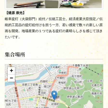
【猪原 崇光】
岐阜提灯（火袋部門）絵付／伝統工芸士。経済産業大臣指定／伝
統的工芸品の提灯絵付けを担う一方、若い感覚で数々の新しい原
画を開発。地場産業の１つである提灯の素晴らしさを感じて頂き
たいです。
集合場所
+
−