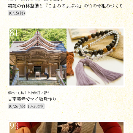
鵜籠の竹林整備と『こよみのよぶね』の竹の骨組みづくり
10/15(終)
81
駆け出し坊主と柿渋狂に習う
甘南美寺でマイ数珠作り
10/26(終)
10/30(終)
93