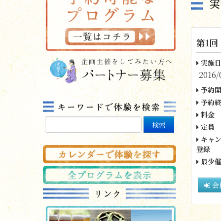
第1回
実施日
2016/
予約開
予約終
料金
定員
キャン
登録
最少催
会