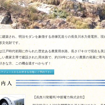
に建築され、明治モダンを象徴する赤煉瓦造りの長良川水力発電所。現
形文化財です。
は江戸時代初期に作られた歴史ある農業用水路。長さ
17
キロで現在も美
しい農家主導で建設された用水路で、約
350
年にわたり農業の発展に寄
好きな方、この機会逃すべからず！
スケジュールからお好きな日程にご予約下さい
【長良川発電所/中部電力株式会社】