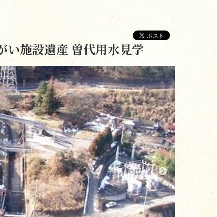
がい施設遺産 曽代用水見学