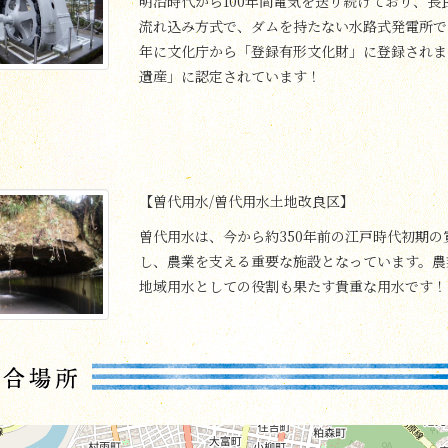
明治時代から100年間電気を送り続けており、
流れ込み方式で、ダムを持たない水路式発電所です
年に文化庁から「登録有形文化財」に登録されま
遺産」に認定されています！
【曽代用水/曽代用水土地改良区】
曽代用水は、今から約350年前の江戸時代初期の寛
し、農業を支える重要な施設となっています。農
地域用水としての役割も果たす貴重な用水です！