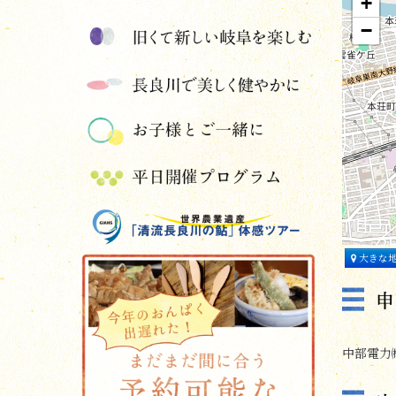
+
−
大きな
中部電力㈱岐