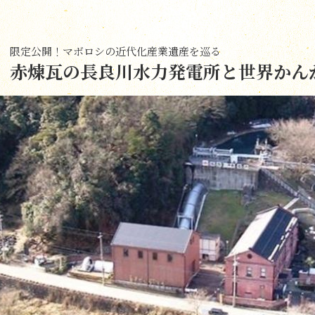
限定公開！マボロシの近代化産業遺産を巡る
赤煉瓦の長良川水力発電所と世界かん