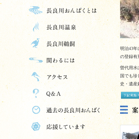
明治
43
年
の登録有
曽代用水
国でも珍
史・遺産
下記実施