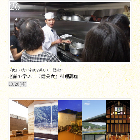
26
『食』の力で家族を美しく、健康に！
老舗で学ぶ！『健美食』料理講座
10/20(終)
31