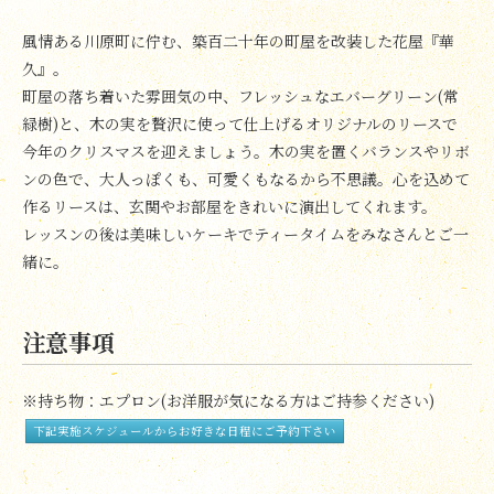
風情ある川原町に佇む、築百二十年の町屋を改装した花屋『華
久』。
町屋の落ち着いた雰囲気の中、フレッシュなエバーグリーン(常
緑樹)と、木の実を贅沢に使って仕上げるオリジナルのリースで
今年のクリスマスを迎えましょう。木の実を置くバランスやリボ
ンの色で、大人っぽくも、可愛くもなるから不思議。心を込めて
作るリースは、玄関やお部屋をきれいに演出してくれます。
レッスンの後は美味しいケーキでティータイムをみなさんとご一
緒に。
注意事項
※持ち物：エプロン(お洋服が気になる方はご持参ください)
下記実施スケジュールからお好きな日程にご予約下さい