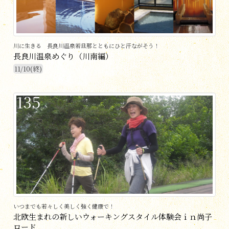
川に生きる 長良川温泉若旦那とともにひと汗ながそう！
長良川温泉めぐり（川南編）
11/10(終)
135
いつまでも若々しく美しく強く健康で！
北欧生まれの新しいウォーキングスタイル体験会ｉｎ尚子
ロード