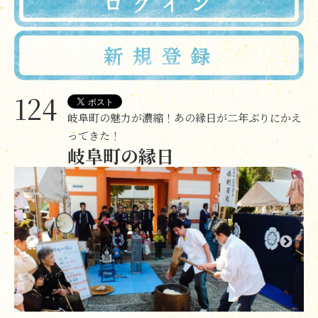
124
岐阜町の魅力が濃縮！あの縁日が二年ぶりにかえ
ってきた！
岐阜町の縁日