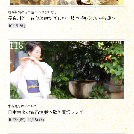
岐阜芸妓の粋で温かいおもてなし
長良川畔・石金旅館で楽しむ 岐阜芸妓とお座敷遊び
10/19(終)
118
牛若丸も吹いていた！
日本古来の篠笛演奏体験＆贅沢ランチ
10/25(終)
11/15(終)