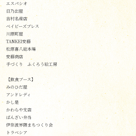
エスパシオ
日乃出屋
吉村名産店
ベイビーズブレス
川原町屋
TANKEI安藤
松原喜八総本場
安藤商店
手づくり ふくろう絵工房
【飲食ブース】
みのひだ屋
アンドレディ
かし是
かわらや支店
ばんざい弁当
伊奈波界隈まちつくり会
トラベシア