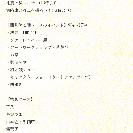
地震体験コーナー(13時より)
消防車と写真を撮ろう！(13時より)
【西別院ご縁フェスのイベント】9時～17時
・法要 11時と16時
・グチコレ・パネル展
・アートワークショップ・昔遊び
・お斎
・影絵法話
・和太鼓ショー
・キャラクターショー（ウルトラマンオーブ）
・餅まき
【物販ブース】
華久
あおやま
山本佐太郎商店
湯葉勇