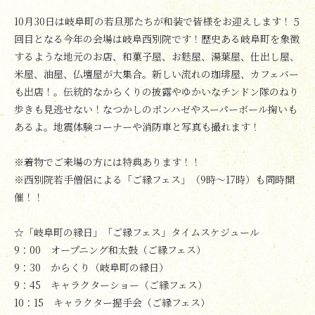
10月30日は岐阜町の若旦那たちが和装で皆様をお迎えします！５
回目となる今年の会場は岐阜西別院です！歴史ある岐阜町を象徴
するような地元のお店、和菓子屋、お麩屋、湯葉屋、仕出し屋、
米屋、油屋、仏壇屋が大集合。新しい流れの珈琲屋、カフェバー
も出店！。伝統的なからくりの披露やゆかいなチンドン隊のねり
歩きも見逃せない！なつかしのポンハゼやスーパーボール掬いも
あるよ。地震体験コーナーや消防車と写真も撮れます！
※着物でご来場の方には特典あります！！
※西別院若手僧侶による「ご縁フェス」（9時～17時）も同時開
催！！
☆「岐阜町の縁日」「ご縁フェス」タイムスケジュール
9：00 オープニング和太鼓（ご縁フェス）
9：30 からくり（岐阜町の縁日）
9：45 キャラクターショー（ご縁フェス）
10：15 キャラクター握手会（ご縁フェス）