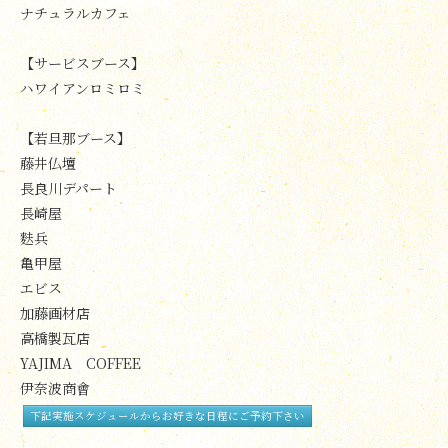
ナチュラルカフェ
【サービスブース】
ハワイアンロミロミ
【若旦那ブース】
藤井仏壇
長良川デパート
長崎屋
麩兵
亀甲屋
エビス
加藤画材店
高橋製瓦店
YAJIMA COFFEE
伊奈波商會
下記実施スケジュールからお好きな日程にご予約下さい