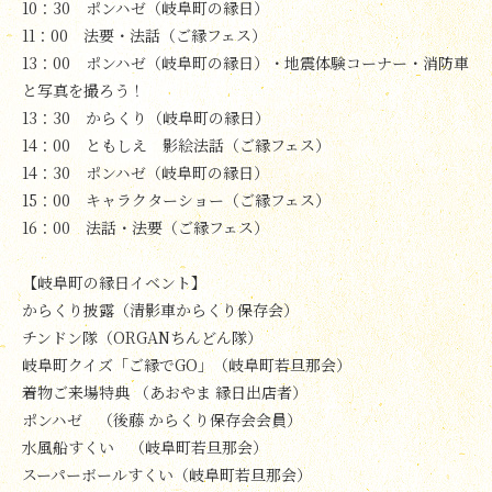
10：30 ポンハゼ（岐阜町の縁日）
11：00 法要・法話（ご縁フェス）
13：00 ポンハゼ（岐阜町の縁日）・地震体験コーナー・消防車
と写真を撮ろう！
13：30 からくり（岐阜町の縁日）
14：00 ともしえ 影絵法話（ご縁フェス）
14：30 ポンハゼ（岐阜町の縁日）
15：00 キャラクターショー（ご縁フェス）
16：00 法話・法要（ご縁フェス）
【岐阜町の縁日イベント】
からくり披露（清影車からくり保存会）
チンドン隊（ORGANちんどん隊）
岐阜町クイズ「ご縁でGO」（岐阜町若旦那会）
着物ご来場特典 （あおやま 縁日出店者）
ポンハゼ （後藤 からくり保存会会員）
水風船すくい （岐阜町若旦那会）
スーパーボールすくい（岐阜町若旦那会）