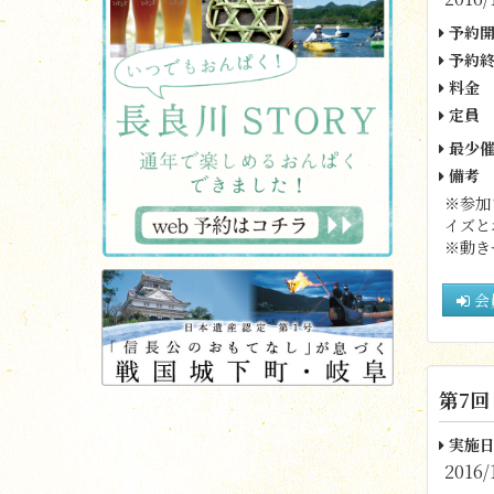
予約開
予約終
料金
定員
最少催
備考
※参加
イズと
※動き
会
第7回
実施日
2016/