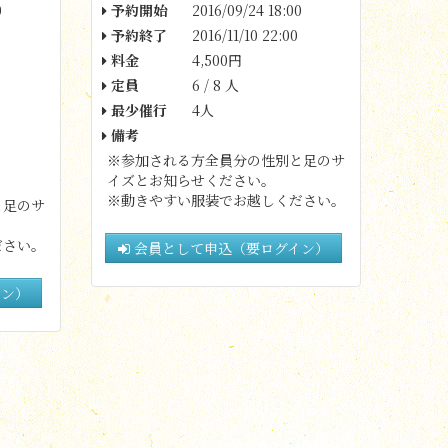
0
予約開始
2016/09/24 18:00
予約終了
2016/11/10 22:00
料金
4,500円
定員
6 / 8 人
最少催行
4人
備考
※参加される方全員分の性別と足のサ
イズとお知らせください。
※動きやすい服装でお越しください。
と足のサ
ださい。
会員として申込（要ログイン）
イン）