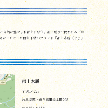
と自然に魅せられ郡上に移住。郡上踊りで使われる下駄
キにこだわった踊り下駄のブランド『郡上木履（ぐじょ
郡上木履
〒501-4227
岐阜県郡上市八幡町橋本町908