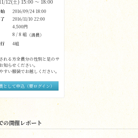
11/12(土) 15:00 〜 18:00
始
2016/09/24 18:00
了
2016/11/10 22:00
4,500円
8 / 8 組
（満員）
行
4組
される方全員分の性別と足のサ
お知らせください。
やすい服装でお越しください。
員として申込（要ログイン）
での開催レポート