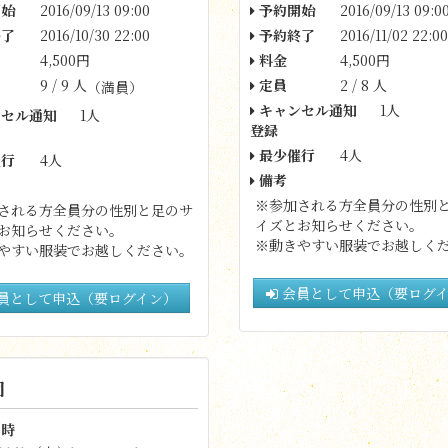
始
2016/09/13 09:00
予約開始
2016/09/13 09:0
了
2016/10/30 22:00
予約終了
2016/11/02 22:00
4,500円
料金
4,500円
9 / 9 人
定員
2 / 8 人
（満員）
キャンセル通知
1人
セル通知
1人
登録
最少催行
4人
行
4人
備考
※参加される方全員分の性別
される方全員分の性別と足のサ
イズとお知らせください。
お知らせください。
※動きやすい服装でお越しく
やすい服装でお越しください。
会員として申込（要ログ
員として申込（要ログイン）
回
時