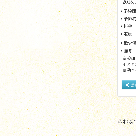
2016/
予約開
予約終
料金
定員
最少催
備考
※参加
イズと
※動き
会
これま