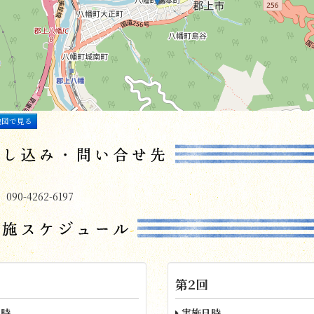
地図で見る
90-4262-6197
第2回
時
実施日時