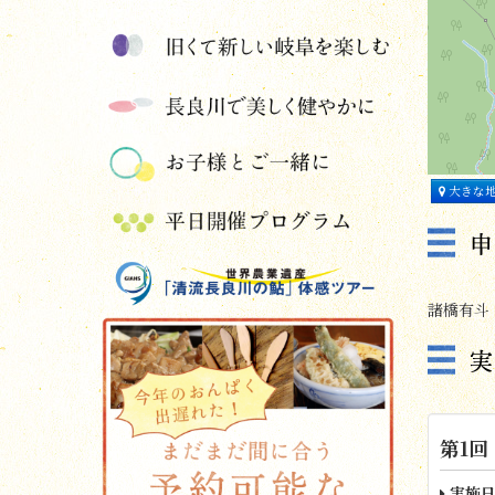
大きな
諸橋有斗 0
第1回
実施日