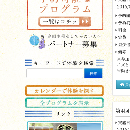
2016/
予約開
予約終
料金
定員
最少催
備考
※参加
イズと
※動き
会
第4回
実施日
2016/