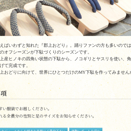
えばいわずと知れた『郡上おどり』。踊りファンの方も多いので
のオフシーズンが下駄づくりのシーズンです。
上産ヒノキの四角い状態の下駄から、ノコギリとヤスリを使い、
げて完成です。
上おどりに向けて、世界にひとつだけの
MY
下駄を作ってみません
事項
すい服装でお越しください。
れる全員分の性別と足のサイズをお知らせください。
スケジュールからお好きな日程にご予約下さい
体験レポートを読む