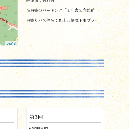
駐車場：有料有
※最寄のパーキング「旧庁舎記念館前」
最寄りバス停名：郡上八幡城下町プラザ
Leaflet
第3回
実施日時