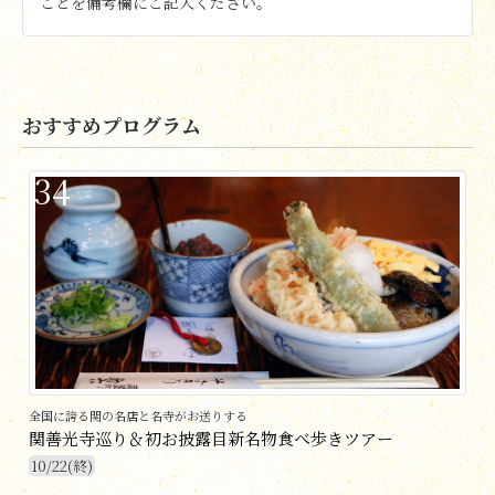
ことを備考欄にご記入ください。
おすすめプログラム
34
全国に誇る関の名店と名寺がお送りする
関善光寺巡り＆初お披露目新名物食べ歩きツアー
10/22(終)