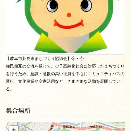
【岐阜市
芥見東まちづくり協議会】③・④
住民相互の交流を通じて、少子高齢化社会に対応したまちづくり
を行うため
、意識・意欲の高い役員を中心にコミュニティバスの
運行、文化事業や空家活用など、さまざまな活動を展開してい
る。
集合場所
+