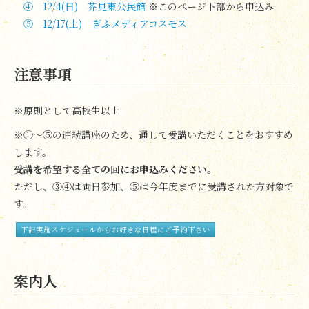
④ 12/4(日) 芥見東公民館
※このページ下部から申込み
⑤ 12/17(土) ぎふメディアコスモス
注意事項
※原則として高校生以上
※①～⑤の連続講座のため、通して受講いただくことをおすすめ
します。
受講を希望する全ての回にお申込みください。
ただし、③④は両日参加、⑤は今年度までに受講された方対象で
す。
下記実施スケジュールからお好きな日程にご予約下さい
案内人