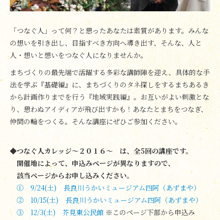
「つなぐ人」って何？と思ったあなたは素質があります。みんな
の想いを引き出し、目指すべき方向へ導き出す、そんな、人と
人・想いと想いをつなぐ人になりませんか。
まちづくりの最先端で活躍する多彩な講師陣を迎え、具体的な手
法を学ぶ『基礎編』に、まちづくりのタネ探しをするまちあるき
から計画作りまでを行う『地域実践編』。お互いがよい刺激とな
り、思わぬアイディアが飛び出すかも！あなたとまちをつなぎ、
仲間の輪をつくる。そんな講座にぜひご参加ください。
◆つなぐ人カレッジ～２０１６～ は、全5回の講座です。
開催地によって、申込みページが異なりますので、
該当ページからお申し込みください。
① 9/24(土) 長良川うかいミュージアム四阿（あずまや）
② 10/15(土) 長良川うかいミュージアム四阿（あずまや）
③ 12/3(土) 芥見東公民館
※このページ下部から申込み