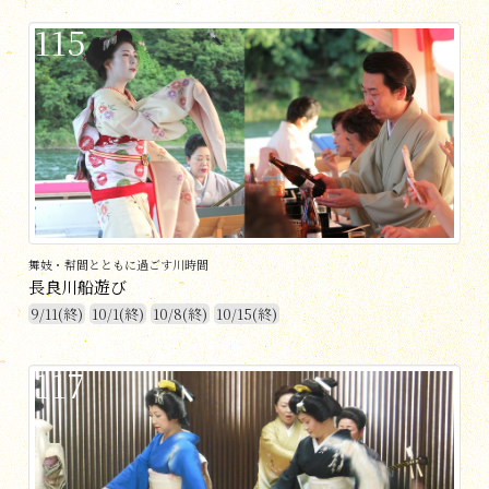
115
舞妓・幇間とともに過ごす川時間
長良川船遊び
9/11(終)
10/1(終)
10/8(終)
10/15(終)
117