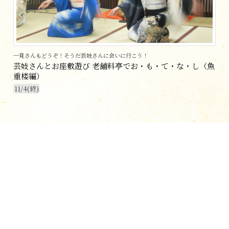
一見さんもどうぞ！そうだ芸妓さんに会いに行こう！
芸妓さんとお座敷遊び 老舗料亭でお・も・て・な・し（魚
重楼編）
11/4(終)