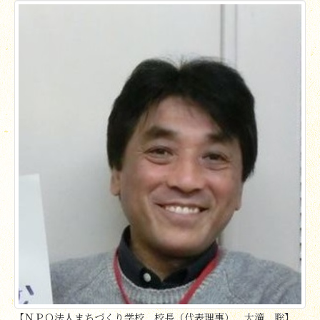
【ＮＰＯ法人まちづくり学校 校長（代表理事） 大滝 聡】