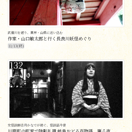
武儀川を遡り、異界・山県に迷い込む
作家・山口敏太郎と行く長良川妖怪めぐり
11/13(終)
132
女怪談師志月かなでが紡ぐ、怪談話今昔
川原町の町家で陰影礼讃 岐阜おどろ百物語 第八夜