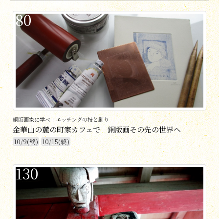
80
銅版画家に学べ！エッチングの技と刷り
金華山の麓の町家カフェで 銅版画その先の世界へ
10/9(終)
10/15(終)
130