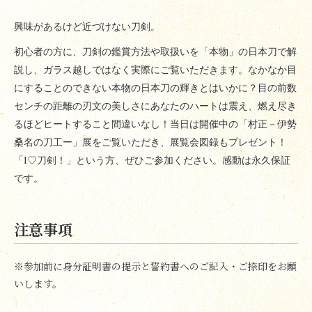
興味があるけど近づけない刀剣。
初心者の方に、刀剣の鑑賞方法や取扱いを「本物」の日本刀で解
説し、ガラス越しではなく実際にご覧いただきます。なかなか目
にすることのできない本物の日本刀の輝きとはいかに？目の前数
センチの距離の刃文の美しさにあなたのハートは震え、燃え尽き
るほどヒートすること間違いなし！当日は開催中の「村正－伊勢
桑名の刀工ー」展をご覧いただき、展覧会図録もプレゼント！
「
I
♡
刀剣！」という方、ぜひご参加ください。感動は永久保証
です
。
注意事項
※参加前に身分証明書の提示と誓約書へのご記入・ご捺印をお願
いします。