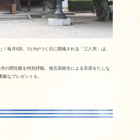
た！毎月
6
回、
3
と
8
がつく日に開催される「三八市」は、
統寺の聞光殿を特別拝観。地元高校生による呈茶をたしな
素敵なプレゼントも。