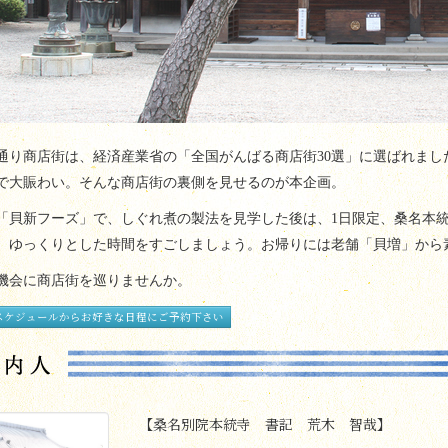
通り商店街は、経済産業省の「全国がんばる商店街
30
選」に選ばれまし
で大賑わい。そんな商店街の裏側を見せるのが本企画。
「貝新フーズ」で、しぐれ煮の製法を見学した後は、
1
日限定、桑名本
、ゆっくりとした時間をすごしましょう。お帰りには老舗「貝増」から
機会に商店街を巡りませんか。
スケジュールからお好きな日程にご予約下さい
【桑名別院本統寺 書記 荒木 智哉】