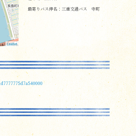
最寄りバス停名：三重交通バス 寺町
Leaflet
dd7777775d7a540000