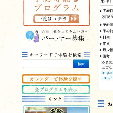
第1回
実施日
2016/
予約開
予約終
料金
定員
最少催
備考
桑名ほ
お電話
http:
ams/5