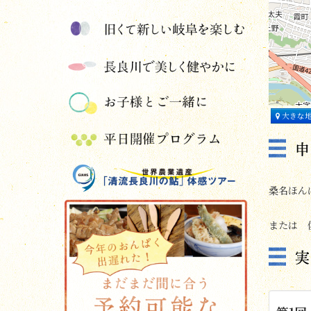
大きな
桑名ほん
または 佐