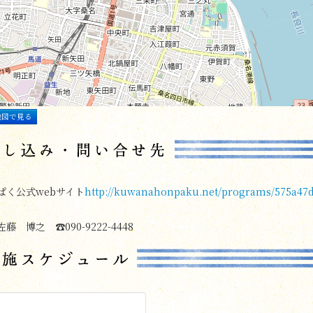
地図で見る
ぱく公式webサイト
http://kuwanahonpaku.net/programs/575a47
藤 博之 ☎090-9222-4448