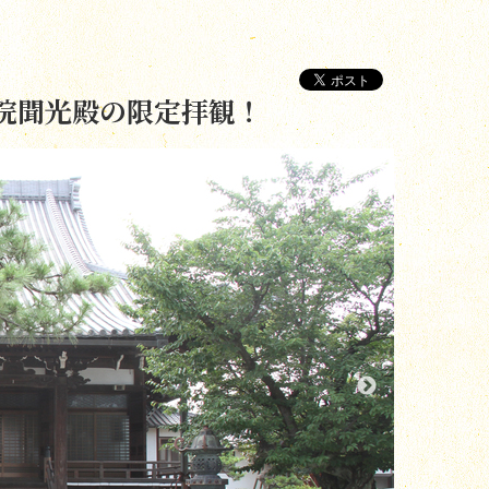
院聞光殿の限定拝観！