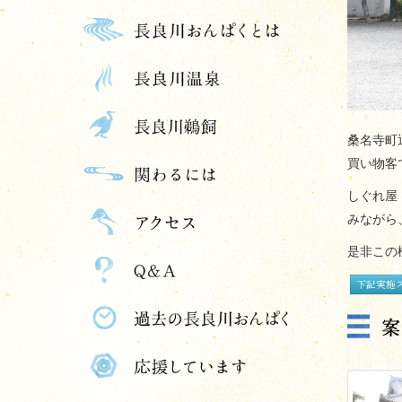
桑名寺町
買い物客
しぐれ屋
みながら
是非この
下記実施