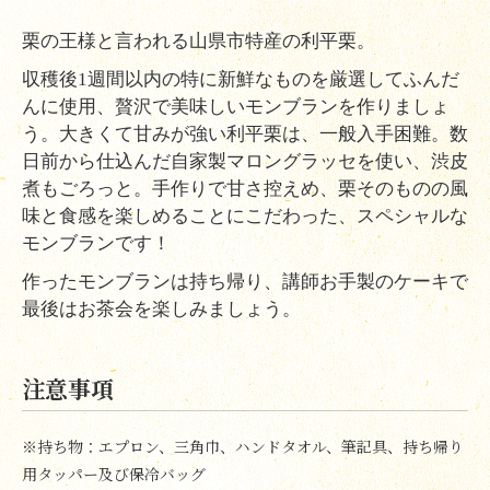
栗の王様と言われる山県市特産の利平栗。
収穫後
1
週間以内の特に新鮮なものを厳選してふんだ
んに使用、贅沢で美味しいモンブランを作りましょ
う。大きくて甘みが強い利平栗は、一般入手困難。数
日前から仕込んだ自家製マロングラッセを使い、渋皮
煮もごろっと。手作りで甘さ控えめ、栗そのものの風
味と食感を楽しめることにこだわった、スペシャルな
モンブランです！
作ったモンブランは持ち帰り、講師お手製のケーキで
最後はお茶会を楽しみましょう。
注意事項
※持ち物：エプロン、三角巾、ハンドタオル、筆記具、持ち帰り
用タッパー及び保冷バッグ