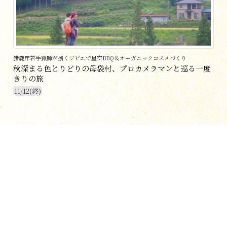
猪鹿庁若手猟師が捌くジビエで星空BBQ＆オーガニックコスメづくり
秋深まる色とりどりの母袋村、プロカメラマンと巡る一度
きりの旅
11/12(終)