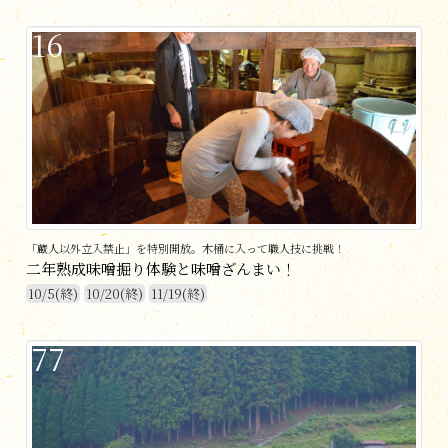
16
「蔵人以外立入禁止」を特別開放。木桶に入って職人技に挑戦！
二年熟成味噌掘り体験と味噌ざんまい！
10/5(終)
10/20(終)
11/19(終)
77