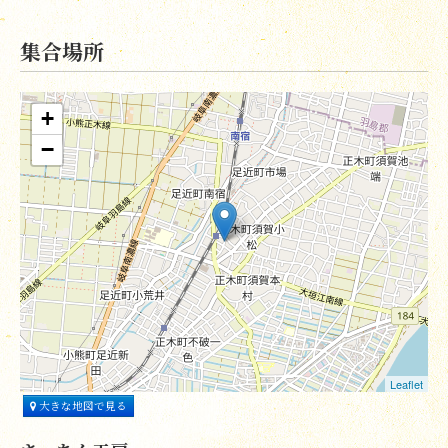
集合場所
+
−
Leaflet
大きな地図で見る