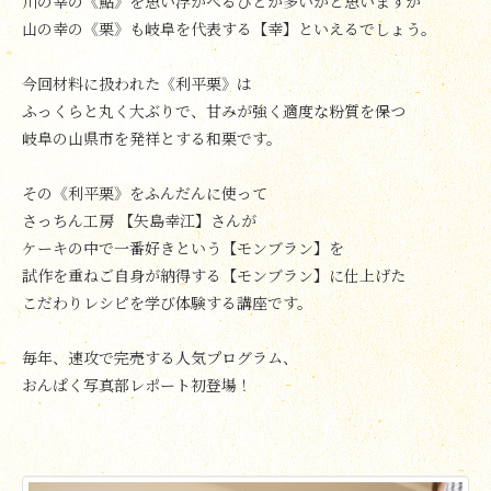
川の幸の《鮎》を思い浮かべるひとが多いかと思いますが
山の幸の《栗》も岐阜を代表する【幸】といえるでしょう。
今回材料に扱われた《利平栗》は
ふっくらと丸く大ぶりで、甘みが強く適度な粉質を保つ
岐阜の山県市を発祥とする和栗です。
その《利平栗》をふんだんに使って
さっちん工房 【矢島幸江】さんが
ケーキの中で一番好きという【モンブラン】を
試作を重ねご自身が納得する【モンブラン】に仕上げた
こだわりレシピを学び体験する講座です。
毎年、速攻で完売する人気プログラム、
おんぱく写真部レポート初登場！