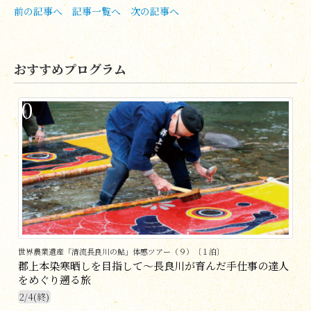
前の記事へ
記事一覧へ
次の記事へ
おすすめプログラム
0
世界農業遺産「清流長良川の鮎」体感ツアー（９）〔１泊〕
郡上本染寒晒しを目指して〜長良川が育んだ手仕事の達人
をめぐり遡る旅
2/4(終)