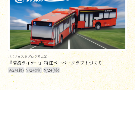
バスフェスタプログラム①
『清流ライナー』特注ペーパークラフトづくり
9/24(終)
9/24(終)
9/24(終)