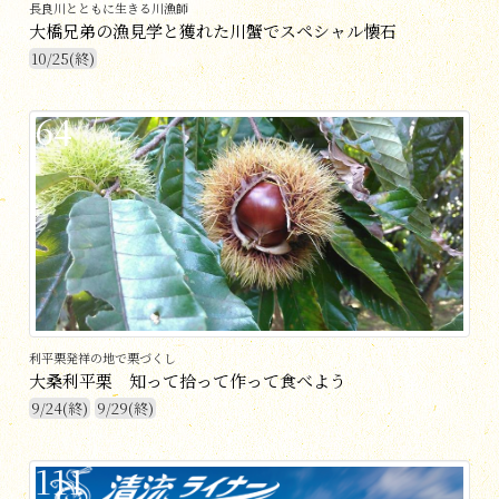
長良川とともに生きる川漁師
大橋兄弟の漁見学と獲れた川蟹でスペシャル懐石
10/25(終)
64
利平栗発祥の地で栗づくし
大桑利平栗 知って拾って作って食べよう
9/24(終)
9/29(終)
111