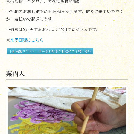
※持ち物：エプロン、汚れても良い格好
※掛軸のお渡しまでに30日程かかります。取りに来ていただく
か、着払いで郵送します。
※通常は5万円するおんぱく特別プログラムです。
※
水墨画編はこちら
下記実施スケジュールからお好きな日程にご予約下さい
案内人