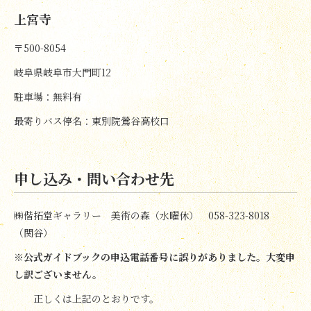
上宮寺
〒500-8054
岐阜県岐阜市大門町12
駐車場：無料有
最寄りバス停名：東別院鶯谷高校口
申し込み・問い合わせ先
㈱偕拓堂ギャラリー 美術の森（
水曜休）
058-323-8018
（関谷）
※公式ガイドブックの申込電話番号に誤りがありました。大変申
し訳ございません。
正しくは上記のとおりです。