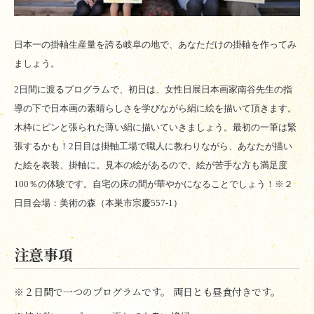
日本一の掛軸生産量を誇る岐阜の地で、あなただけの掛軸を作ってみ
ましょう。
2日間に渡るプログラムで、初日は、女性日展日本画家南谷先生の指
導の下で日本画の素晴らしさを学びながら絹に絵を描いて頂きます。
木枠にピンと張られた薄い絹に描いていきましょう。最初の一筆は緊
張するかも！2日目は掛軸工場で職人に教わりながら、あなたが描い
た絵を表装、掛軸に。見本の絵があるので、絵が苦手な方も満足度
100％の体験です。自宅の床の間が華やかになることでしょう！※２
日目会場：美術の森（本巣市宗慶557-1）
注意事項
※２日間で一つのプログラムです。 両日とも昼食付きです。