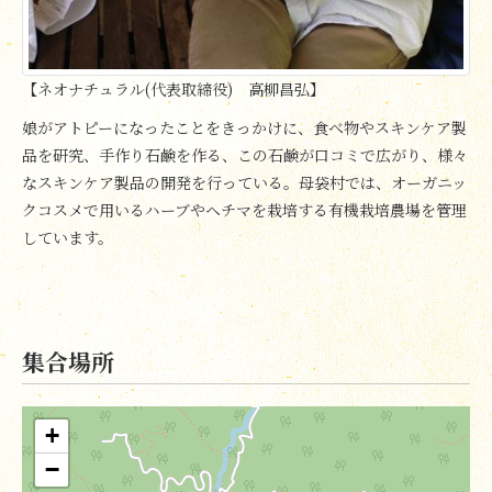
【ネオナチュラル(代表取締役) 高柳昌弘】
娘がアトピーになったことをきっかけに、食べ物やスキンケア製
品を研究、手作り石鹸を作る、この石鹸が口コミで広がり、様々
なスキンケア製品の開発を行っている。母袋村では、オーガニッ
クコスメで用いるハーブやヘチマを栽培する有機栽培農場を管理
しています。
集合場所
+
−