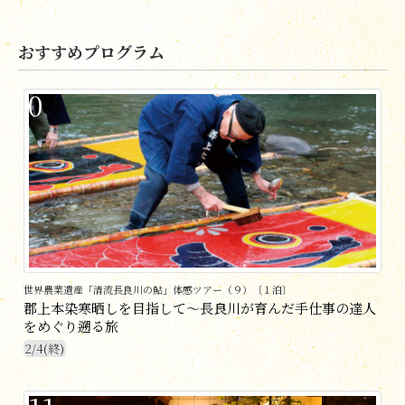
おすすめプログラム
0
世界農業遺産「清流長良川の鮎」体感ツアー（９）〔１泊〕
郡上本染寒晒しを目指して〜長良川が育んだ手仕事の達人
をめぐり遡る旅
2/4(終)