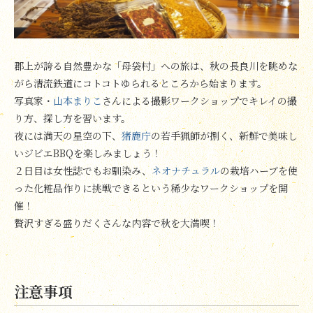
郡上が誇る自然豊かな「母袋村」への旅は、秋の長良川を眺めな
がら清流鉄道にコトコトゆられるところから始まります。
写真家・
山本まりこ
さんによる撮影ワークショップでキレイの撮
り方、探し方を習います。
夜には満天の星空の下、
猪鹿庁
の若手猟師が捌く、新鮮で美味し
いジビエBBQを楽しみましょう！
２日目は女性誌でもお馴染み、
ネオナチュラル
の栽培ハーブを使
った化粧品作りに挑戦できるという稀少なワークショップを開
催！
贅沢すぎる盛りだくさんな内容で秋を大満喫！
注意事項