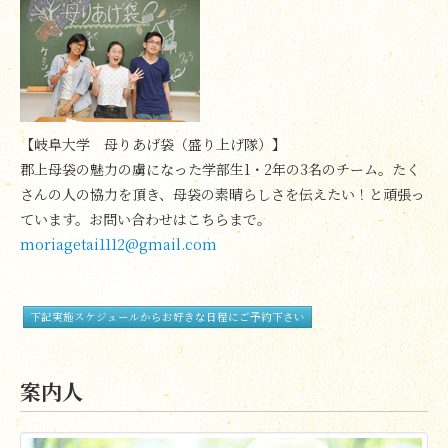
【岐阜大学 母りあげ袋（盛り上げ隊）】
郡上母袋の魅力の虜になった学部生1・2年の3名のチーム。たく
さんの人の協力を頂き、母袋の素晴らしさを伝えたい！と頑張っ
ています。お問い合わせはこちらまで。
moriagetai1112@gmail.com
下記実施スケジュールからお好きな日程にご予約下さい
案内人