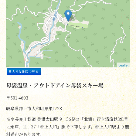
Leaflet
大きな地図で見る
母袋温泉・アウトドアイン母袋スキー場
〒501-4603
岐阜県郡上市大和町栗巣1728
※＊長良川鉄道 美濃太田駅 9：56発の「北濃」行き清流鉄道1号
に乗車、11：37「郡上大和」駅で下車します。郡上大和駅より無
料送迎があります。