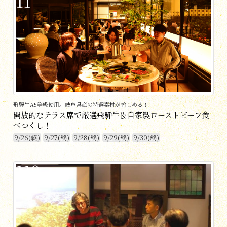
11
飛騨牛A5等級使用。岐阜県産の特選素材が愉しめる！
開放的なテラス席で厳選飛騨牛＆自家製ローストビーフ食
べつくし！
9/26(終)
9/27(終)
9/28(終)
9/29(終)
9/30(終)
119