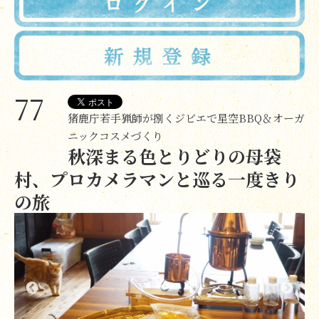
77
猪鹿庁若手猟師が捌くジビエで星空BBQ＆オーガ
ニックコスメづくり
秋深まる色とりどりの母袋
村、プロカメラマンと巡る一度きり
の旅