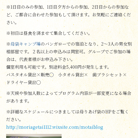
※1日目のみの参加、1日目夕方からの参加、2日目からの参加な
ど、ご都合に合わせた参加もして頂けます。お気軽にご連絡くだ
さい。
※初日は昼食を済ませて集合してください。
※
母袋キャンプ場
のバンガローでの宿泊となり、2～3人の男女別
相部屋です。２名以上の申込みは同室可。グループでご参加の場
合は、代表者様がお申込み下さい。
個室利用も可能です。別途料金5,400円が発生します。
バスタオル貸出×販売◯ 小タオル貸出× 歯ブラシセット×
ドライヤー貸出◯
※天候や参加人数によってプログラム内容が一部変更になる場合
があります。
※詳細なスケジュールにつきましては母りあげ袋のHPをご覧く
ださい。
http://moriagetai1112.wixsite.com/motaiblog