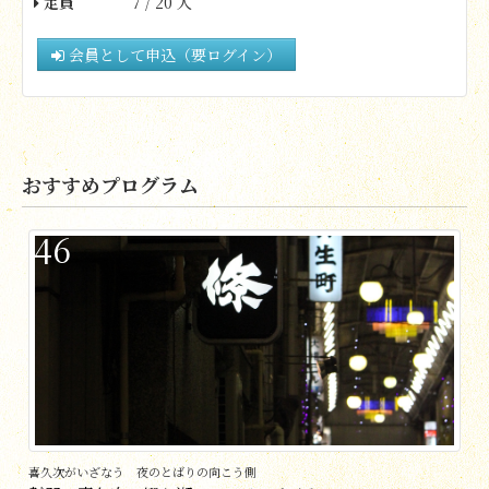
定員
7 / 20 人
会員として申込（要ログイン）
おすすめプログラム
46
喜久次がいざなう 夜のとばりの向こう側