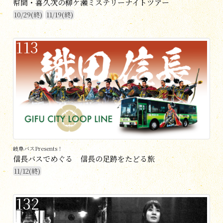
幇間・喜久次の柳ケ瀬ミステリーナイトツアー
10/29(終)
11/19(終)
113
岐阜バスPresents！
信長バスでめぐる 信長の足跡をたどる旅
11/12(終)
132