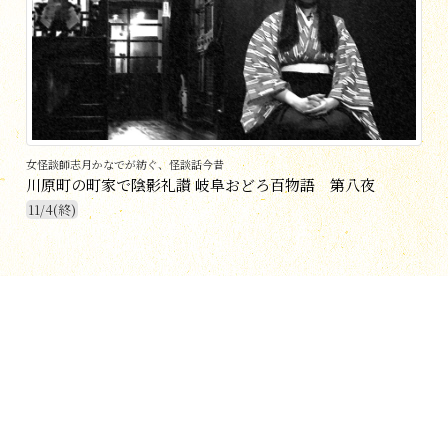
女怪談師志月かなでが紡ぐ、怪談話今昔
川原町の町家で陰影礼讃 岐阜おどろ百物語 第八夜
11/4(終)