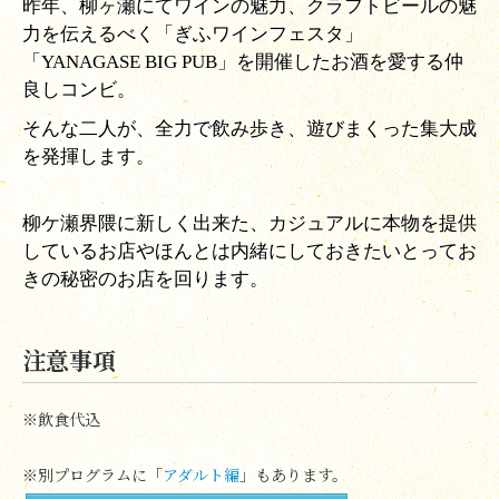
昨年、柳ヶ瀬にてワインの魅力、クラフトビールの魅
力を伝えるべく「ぎふワインフェスタ」
「YANAGASE BIG PUB」
を開催したお酒を愛する仲
良しコンビ。
そんな二人が、全力で飲み歩き、遊びまくった集大成
を発揮します。
柳ケ瀬界隈に新しく出来た、カジュアルに本物を提供
しているお店やほんとは内緒にしておきたいとってお
きの秘密のお店を回ります。
注意事項
※飲食代込
※別プログラムに「
アダルト編
」もあります。