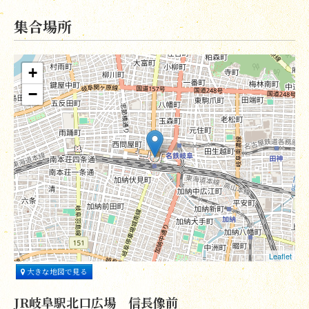
集合場所
+
−
Leaflet
大きな地図で見る
JR岐阜駅北口広場 信長像前