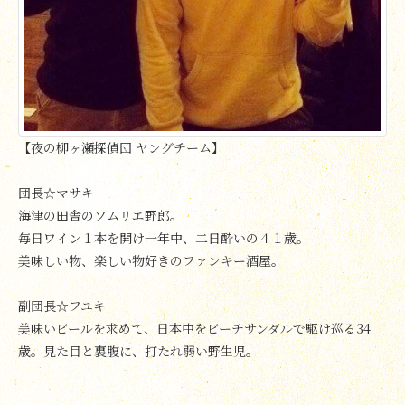
【夜の柳ヶ瀬探偵団 ヤングチーム】
団長☆マサキ
海津の田舎のソムリエ野郎。
毎日ワイン１本を開け一年中、二日酔いの４１歳。
美味しい物、楽しい物好きのファンキー酒屋。
副団長☆フユキ
美味いビールを求めて、日本中をビーチサンダルで駆け巡る34
歳。見た目と裏腹に、打たれ弱い野生児。