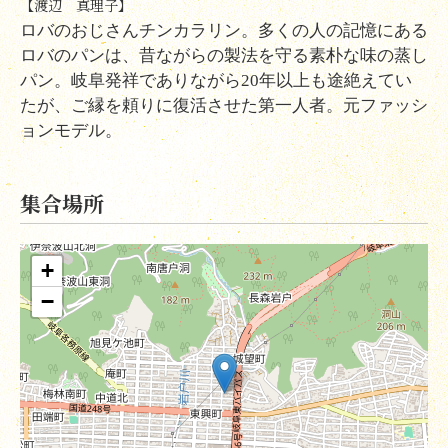
【渡辺 真理子】
ロバのおじさんチンカラリン。多くの人の記憶にある
ロバのパンは、昔ながらの製法を守る素朴な味の蒸し
パン。岐阜発祥でありながら
20
年以上も途絶えてい
たが、ご縁を頼りに復活させた第一人者。元ファッシ
ョンモデル。
集合場所
+
−