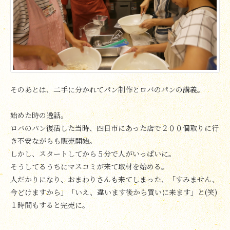
そのあとは、二手に分かれてパン制作とロバのパンの講義。
始めた時の逸話。
ロバのパン復活した当時、四日市にあった店で２００個取りに行
き不安ながらも販売開始。
しかし、スタートしてから５分で人がいっぱいに。
そうしてるうちにマスコミが来て取材を始める。
人だかりになり、おまわりさんも来てしまった、「すみません、
今どけますから」「いえ、違います後から買いに来ます」と(笑)
１時間もすると完売に。