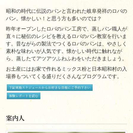
昭和の時代に伝説のパンと言われた岐阜発祥のロバの
パン。懐かしい！と思う方も多いのでは？
昨年オープンしたロバのパン工房で、蒸しパン職人が
直々に秘伝のレシピを教えるロバのパン教室を行いま
す。昔ながらの製法でつくるロバのパンは、やさしく
素朴な味わいが人気です。懐かしい時代に触れなが
ら、蒸したてアツアツふわふわを
いただきましょう。
お土産にはお家で作れるミックス粉と日本昭和村の入
場券もついてくる盛りだくさんなプログラムです。
下記実施スケジュールからお好きな日程にご予約下さい
体験レポートを読む
案内人