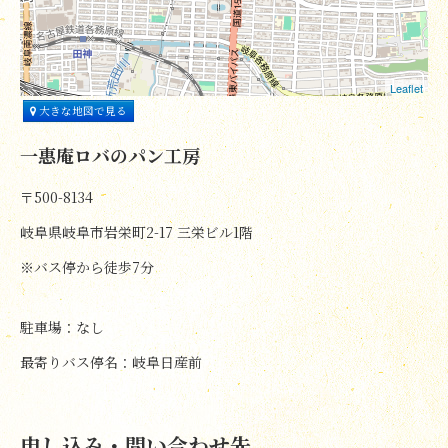
Leaflet
大きな地図で見る
一惠庵ロバのパン工房
〒500-8134
岐阜県岐阜市岩栄町2-17 三栄ビル1階
※バス停から徒歩7分
駐車場：なし
最寄りバス停名：岐阜日産前
申し込み・問い合わせ先