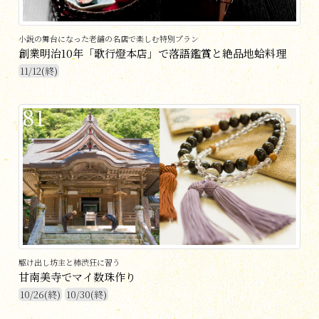
小説の舞台になった老舗の名店で楽しむ特別プラン
創業明治10年「歌行燈本店」で落語鑑賞と絶品地蛤料理
11/12(終)
81
駆け出し坊主と柿渋狂に習う
甘南美寺でマイ数珠作り
10/26(終)
10/30(終)